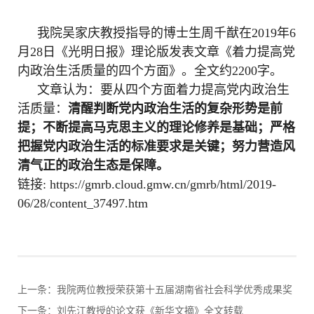
我院吴家庆教授指导的博士生周千猷在
2019
年
6
月
28
日《光明日报》理论版发表文章《着力提高党
内政治生活质量的四个方面》。全文约
2200
字。
文章认为：要从四个方面着力提高党内政治生
活质量：
清醒判断党内政治生活的复杂形势是前
提；不断提高马克思主义的理论修养是基础；严格
把握党内政治生活的标准要求是关键；努力营造风
清气正的政治生态是保障。
链接
:
https://gmrb.cloud.gmw.cn/gmrb/html/2019-
06/28/content_37497.htm
上一条：
我院两位教授荣获第十五届湖南省社会科学优秀成果奖
下一条：
刘先江教授的论文获《新华文摘》全文转载