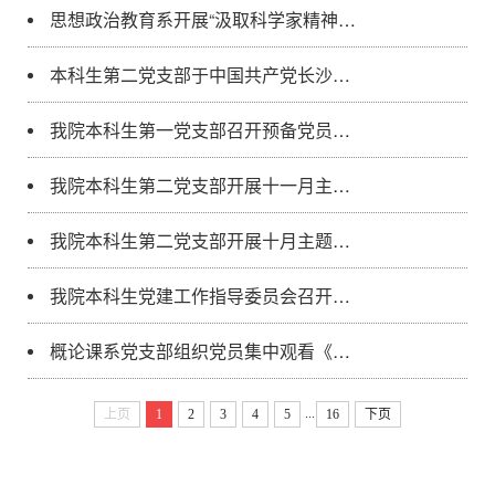
思想政治教育系开展“汲取科学家精神力量 筑牢思政育人信仰之基”主题党课学习交流活动
本科生第二党支部于中国共产党长沙历史馆开展主题党日活动
我院本科生第一党支部召开预备党员接收大会
我院本科生第二党支部开展十一月主题党日活动
我院本科生第二党支部开展十月主题党日活动
我院本科生党建工作指导委员会召开第一次全体例会
概论课系党支部组织党员集中观看《守望：红色保密往事》
...
上页
1
2
3
4
5
16
下页